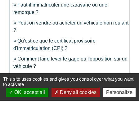
Faut-il immatriculer une caravane ou une
remorque ?
Peut-on vendre ou acheter un véhicule non roulant
?
Qu'est-ce que le certificat provisoire
d'immatriculation (CPI) ?
Comment faire lever le gage ou l'opposition sur un
véhicule ?
Changement de nom suite à un mariage : faut-il
This site uses cookies and gives you control over what you want
modifier la carte grise ?
to activate
OK, accept all
Deny all cookies
Personalize
Changement de nom suite à un divorce : faut-il
modifier la carte grise ?
Suite à un divorce, comment faire enlever l'ex-
époux sur la carte grise ?
Séparation de concubins : comment retirer l'un
d'eux de la carte grise ?