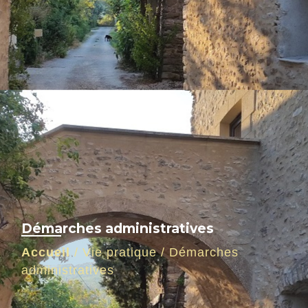
Démarches administratives
Accueil
/
Vie pratique
/
Démarches
administratives