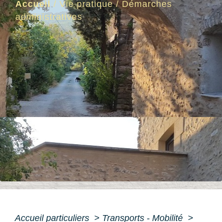
Accueil
/
Vie pratique
/
Démarches
administratives
Accueil particuliers
>
Transports - Mobilité
>