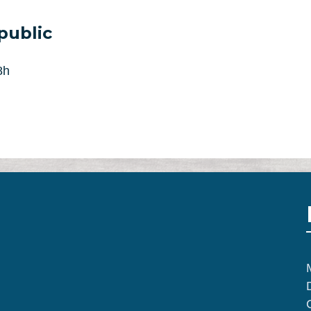
public
8h