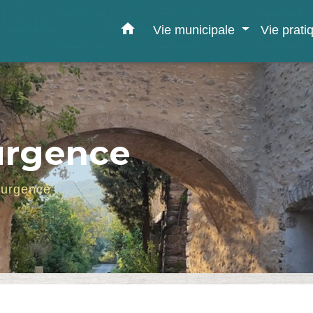
home
Vie municipale
Vie prat
urgence
'urgence