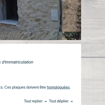
 d'immatriculation
ics. Ces plaques doivent être
homologuées
.
keyboard_arrow_up
keyboard_arrow_down
Tout replier
Tout déplier