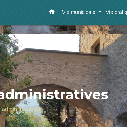
home
Vie municipale
Vie prat
dministratives
administratives