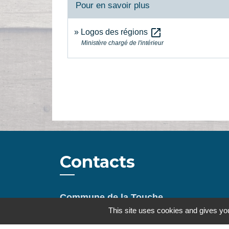
Pour en savoir plus
open_in_new
Logos des régions
Ministère chargé de l'intérieur
Contacts
Commune de la Touche
67, route de Portes
This site uses cookies and gives you
26160 La Touche - FRANCE