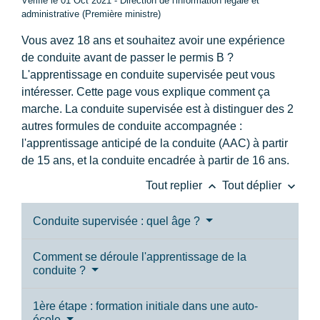
Vérifié le 01 Oct 2021 - Direction de l'information légale et
administrative (Première ministre)
Vous avez 18 ans et souhaitez avoir une expérience
de conduite avant de passer le permis B ?
L'apprentissage en conduite supervisée peut vous
intéresser. Cette page vous explique comment ça
marche. La conduite supervisée est à distinguer des 2
autres formules de conduite accompagnée :
l'apprentissage anticipé de la conduite (AAC) à partir
de 15 ans, et la conduite encadrée à partir de 16 ans.
keyboard_arrow_up
keyboard_arrow_down
Tout replier
Tout déplier
Conduite supervisée : quel âge ?
Comment se déroule l'apprentissage de la
conduite ?
1ère étape : formation initiale dans une auto-
école