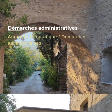
Démarches administratives
Accueil
/
Vie pratique
/
Démarches
administratives