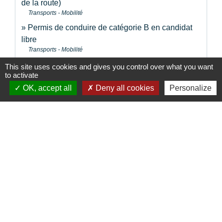
de la route)
Transports - Mobilité
Permis de conduire de catégorie B en candidat
libre
Transports - Mobilité
Assurance auto : jeune conducteur et surprime
This site uses cookies and gives you control over what you want
Argent - Impôts - Consommation
to activate
OK, accept all
Deny all cookies
Personalize
Équipements obligatoires en voiture : gilet de
sécurité, triangle...
Transports - Mobilité
Signaler une erreur sur cette page
Contacts
Commune de la Touche