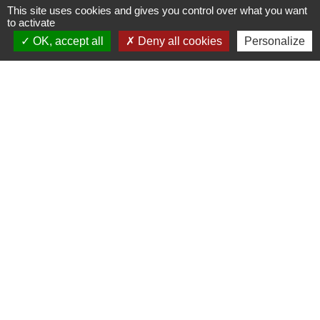
This site uses cookies and gives you control over what you want
Équipements obligatoires en voiture : gilet de
to activate
sécurité, triangle...
OK, accept all
Deny all cookies
Personalize
Transports - Mobilité
Signaler une erreur sur cette page
Contacts
Commune de la Touche
67, route de Portes
26160 La Touche - FRANCE
+33 4 75 53 90 10
Contact par formulaire