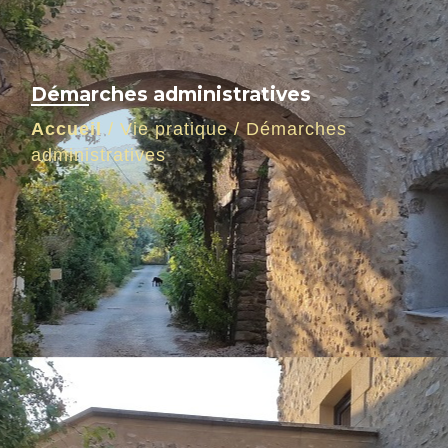
Démarches administratives
Accueil
/
Vie pratique
/
Démarches
administratives