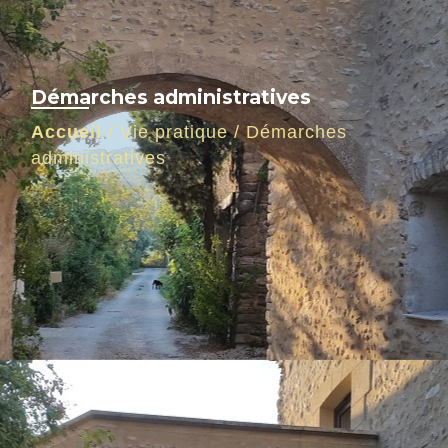
Démarches administratives
Accueil
/
Vie pratique
/
Démarches
administratives