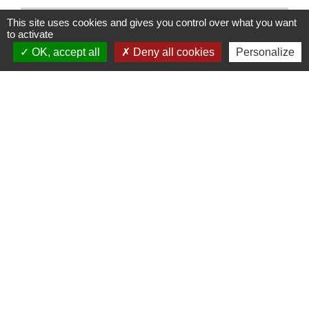
This site uses cookies and gives you control over what you want
Comment faire si...
to activate
OK, accept all
Deny all cookies
Personalize
Comment faire si vous revenez vivre en France ?
Signaler une erreur sur cette page
Contacts
Commune de la Touche
67, route de Portes
26160 La Touche - FRANCE
+33 4 75 53 90 10
Contact par formulaire