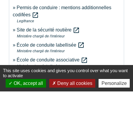
Permis de conduire : mentions additionnelles
open_in_new
codifées
Legifrance
open_in_new
Site de la sécurité routière
Ministère chargé de l'intérieur
open_in_new
École de conduite labellisée
Ministère chargé de l'intérieur
open_in_new
École de conduite associative
Ministère chargé de l'intérieur
This site uses cookies and gives you control over what you want
to activate
Signaler une erreur sur cette page
OK, accept all
Deny all cookies
Personalize
Contacts
Commune de la Touche