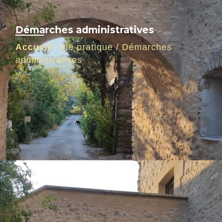
Démarches administratives
Accueil
/
Vie pratique
/
Démarches
administratives