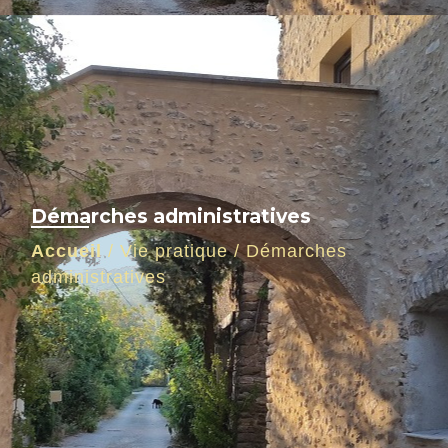
Démarches administratives
Accueil
/
Vie pratique
/
Démarches
administratives