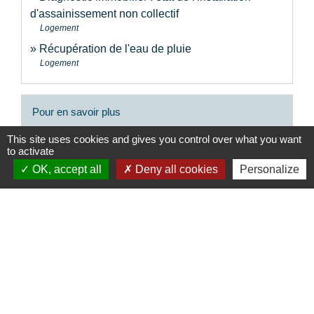
d'assainissement non collectif
Logement
Récupération de l'eau de pluie
Logement
Pour en savoir plus
This site uses cookies and gives you control over what you want
open_in_new
Guide usagers - L'assainissement non collectif
to activate
Ministère chargé de l'urbanisme
OK, accept all
Deny all cookies
Personalize
Site d'information sur l'assainissement communal
open_in_new
Ministère chargé de l'environnement
Signaler une erreur sur cette page