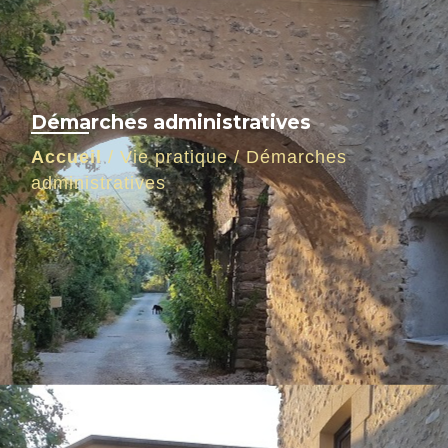
Démarches administratives
Accueil
/
Vie pratique
/
Démarches
administratives