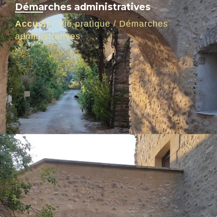
Démarches administratives
Accueil
/
Vie pratique
/
Démarches
administratives