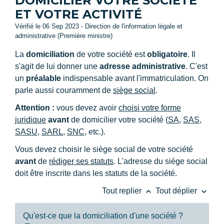
DOMICILIER VOTRE SOCIÉTÉ
ET VOTRE ACTIVITÉ
Vérifié le 06 Sep 2023 - Direction de l'information légale et
administrative (Première ministre)
La
domiciliation
de votre société est
obligatoire
. Il
s'agit de lui donner une
adresse administrative
. C'est
un
préalable
indispensable avant l'immatriculation. On
parle aussi couramment de
siège social
.
Attention :
vous devez avoir
choisi votre forme
juridique
avant
de domicilier votre société (
SA
,
SAS
,
SASU
,
SARL
,
SNC
, etc.).
Vous devez choisir le siège social de votre société
avant
de
rédiger ses statuts
. L'adresse du siége social
doit être inscrite dans les statuts de la société.
keyboard_arrow_up
keyboard_arrow_down
Tout replier
Tout déplier
Qu'est-ce que la domiciliation d'une société ?