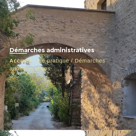
Démarches administratives
Accueil
/
Vie pratique
/
Démarches
administratives