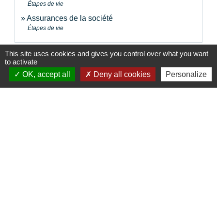
Étapes de vie
Assurances de la société
Étapes de vie
This site uses cookies and gives you control over what you want
Signaler une erreur sur cette page
to activate
OK, accept all
Deny all cookies
Personalize
Contacts
Commune de la Touche
67, route de Portes
26160 La Touche - FRANCE
+33 4 75 53 90 10
Contact par formulaire