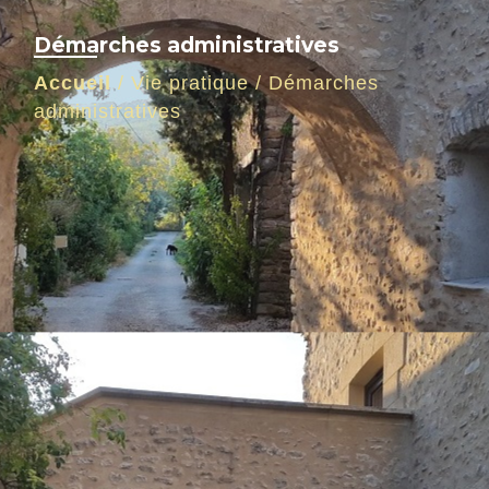
Démarches administratives
Accueil
/
Vie pratique
/
Démarches
administratives