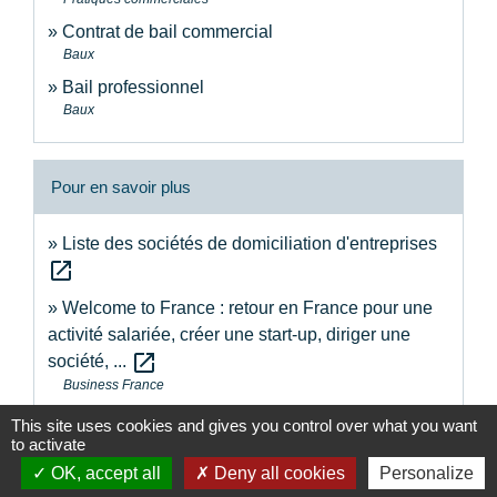
Contrat de bail commercial
Baux
Bail professionnel
Baux
Pour en savoir plus
Liste des sociétés de domiciliation d'entreprises
open_in_new
Welcome to France : retour en France pour une
activité salariée, créer une start-up, diriger une
open_in_new
société, ...
Business France
Liste des locaux vacants de la ville de Paris pour
This site uses cookies and gives you control over what you want
open_in_new
to activate
implanter votre activité professionnelle
Ville de Paris
OK, accept all
Deny all cookies
Personalize