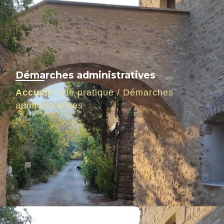
Démarches administratives
Accueil
/
Vie pratique
/
Démarches
administratives