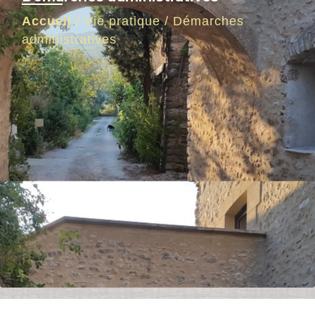
Accueil
/
Vie pratique
/
Démarches
administratives