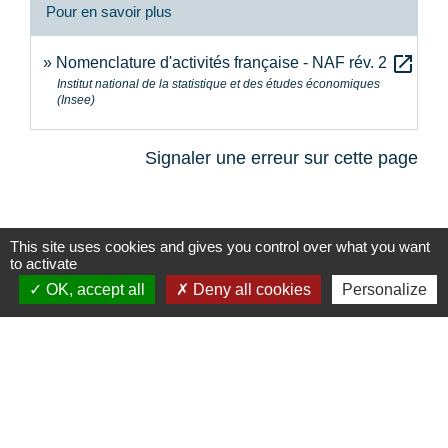
Pour en savoir plus
open_in_new
Nomenclature d'activités française - NAF rév. 2
Institut national de la statistique et des études économiques
(Insee)
Signaler une erreur sur cette page
This site uses cookies and gives you control over what you want
to activate
Contacts
OK, accept all
Deny all cookies
Personalize
Commune de la Touche
67, route de Portes
26160 La Touche - FRANCE
+33 4 75 53 90 10
Contact par formulaire