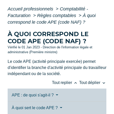
Accueil professionnels
>
Comptabilité -
Facturation
>
Règles comptables
>
À quoi
correspond le code APE (code NAF) ?
À QUOI CORRESPOND LE
CODE APE (CODE NAF) ?
Vérifié le 01 Jan 2023 - Direction de l'information légale et
administrative (Première ministre)
Le code APE (activité principale exercée) permet
d'identifier la branche d'activité principale du travailleur
indépendant ou de la société.
keyboard_arrow_up
keyboard_arrow_down
Tout replier
Tout déplier
APE : de quoi s'agit-il ?
À quoi sert le code APE ?