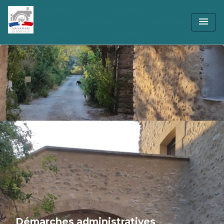
menu
Démarches administratives