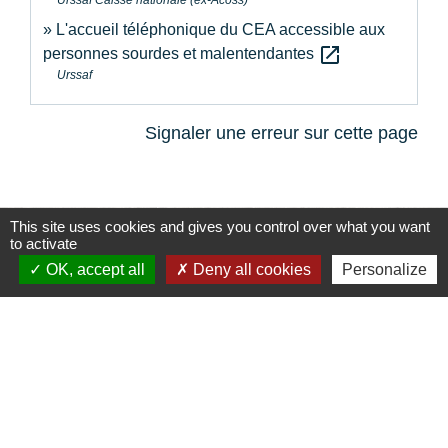
Urssaf Caisse nationale (ex-Acoss)
L'accueil téléphonique du CEA accessible aux
open_in_new
personnes sourdes et malentendantes
Urssaf
Signaler une erreur sur cette page
This site uses cookies and gives you control over what you want
to activate
Contacts
OK, accept all
Deny all cookies
Personalize
Commune de la Touche
67, route de Portes
26160 La Touche - FRANCE
+33 4 75 53 90 10
Contact par formulaire