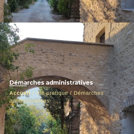
Démarches administratives
Accueil
/
Vie pratique
/
Démarches
administratives