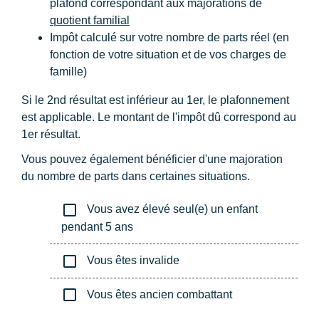
plafond correspondant aux majorations de
quotient familial
Impôt calculé sur votre nombre de parts réel (en
fonction de votre situation et de vos charges de
famille)
Si le 2
nd
résultat est inférieur au 1
er
, le plafonnement
est applicable. Le montant de l'impôt dû correspond au
1
er
résultat.
Vous pouvez également bénéficier d'une majoration
du nombre de parts dans certaines situations.
check_box_outline_blank
Vous avez élevé seul(e) un enfant
pendant 5 ans
check_box_outline_blank
Vous êtes invalide
check_box_outline_blank
Vous êtes ancien combattant