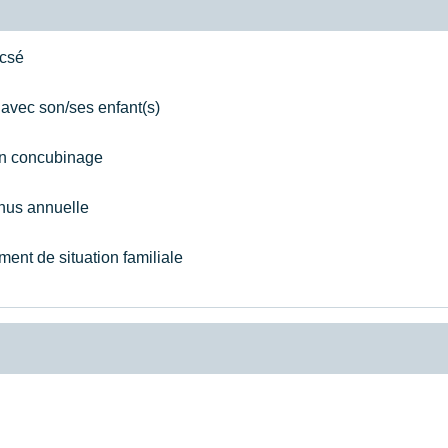
acsé
l avec son/ses enfant(s)
 en concubinage
enus annuelle
ent de situation familiale