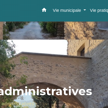
home
Vie municipale
Vie prat
dministratives
administratives