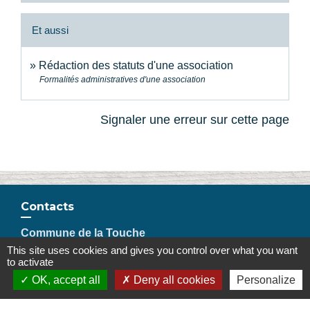
Et aussi
Rédaction des statuts d'une association
Formalités administratives d'une association
Signaler une erreur sur cette page
Contacts
Commune de la Touche
67, route de Portes
This site uses cookies and gives you control over what you want
to activate
26160 La Touche - FRANCE
OK, accept all
Deny all cookies
Personalize
+33 4 75 53 90 10
Contact par formulaire