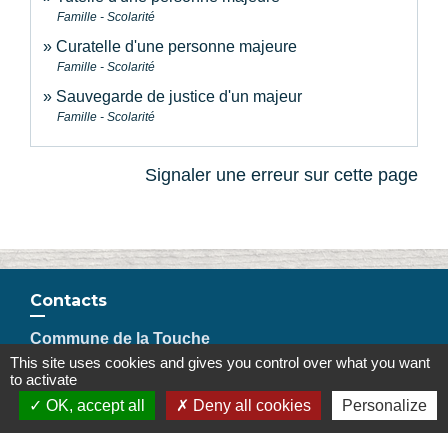
Famille - Scolarité
Curatelle d'une personne majeure
Famille - Scolarité
Sauvegarde de justice d'un majeur
Famille - Scolarité
Signaler une erreur sur cette page
Contacts
Commune de la Touche
67, route de Portes
This site uses cookies and gives you control over what you want
to activate
26160 La Touche - FRANCE
OK, accept all
Deny all cookies
Personalize
+33 4 75 53 90 10
Contact par formulaire