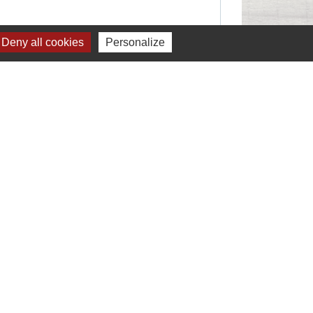
Deny all cookies
Personalize
Signaler une erreur sur cette page
Liens
Montélimar Agglomération
Département de la Drôme
Conseil régional d'Auvergne Rhône-Alpes
Préfecture de la Drôme