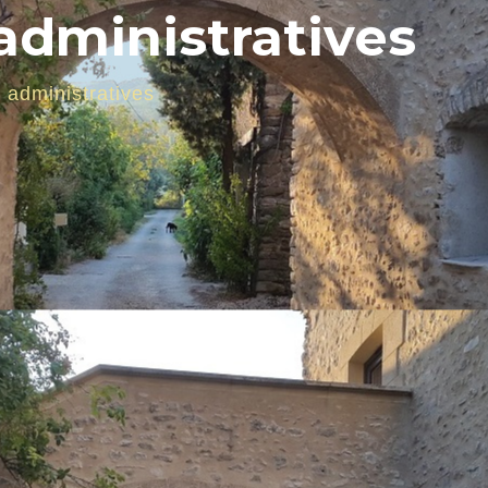
dministratives
administratives