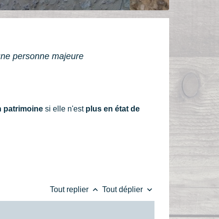
'une personne majeure
n patrimoine
si elle n'est
plus en état de
keyboard_arrow_up
keyboard_arrow_down
Tout replier
Tout déplier