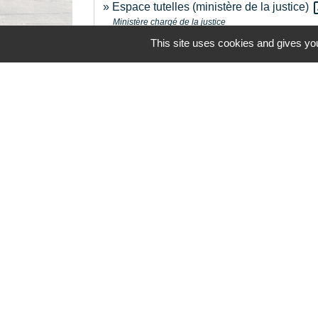
open
Espace tutelles (ministère de la justice)
Ministère chargé de la justice
This site uses cookies and gives you
Contacts
Commune de la Touche
67, route de Portes
26160 La Touche - FRANCE
+33 4 75 53 90 10
Contact par formulaire