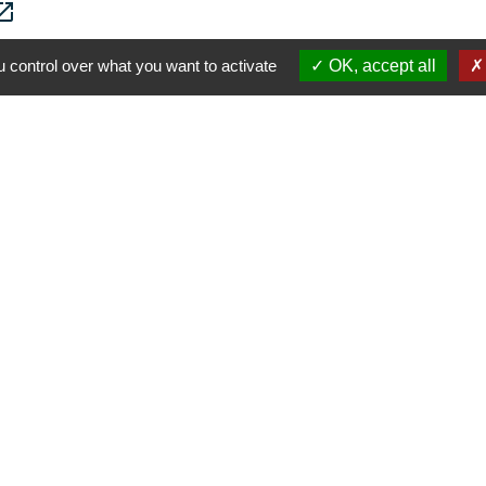
_in_new
 control over what you want to activate
OK, accept all