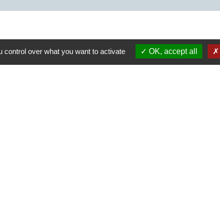
open_in_new
rançais
 control over what you want to activate
OK, accept all
es
open_in_new
Nantes en matière de naturalisation