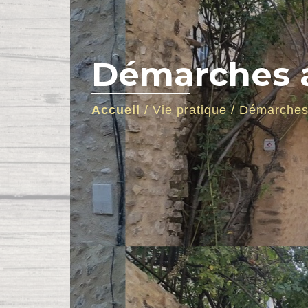
Démarches a
Accueil
/
Vie pratique
/
Démarches 