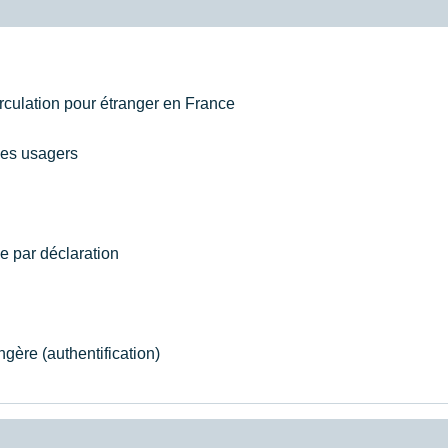
irculation pour étranger en France
 des usagers
se par déclaration
gère (authentification)