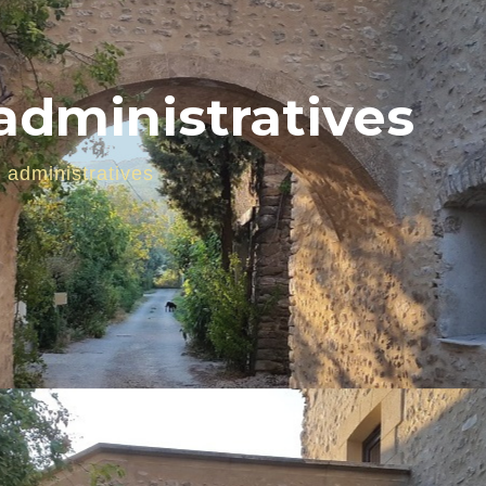
dministratives
administratives