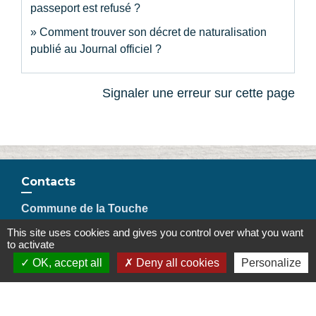
passeport est refusé ?
Comment trouver son décret de naturalisation
publié au Journal officiel ?
Signaler une erreur sur cette page
Contacts
Commune de la Touche
67, route de Portes
This site uses cookies and gives you control over what you want
26160 La Touche - FRANCE
to activate
+33 4 75 53 90 10
OK, accept all
Deny all cookies
Personalize
Contact par formulaire