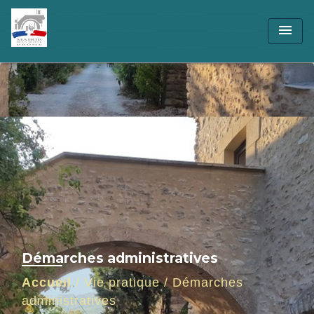
menu
Démarches administratives
Accueil
/
Vie pratique
/
Démarches
administratives