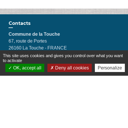
Contacts
Commune de la Touche
67, route de Portes
26160 La Touche - FRANCE
+33 4 75 53 90 10
This site uses cookies and gives you control over what you want
to activate
Contact par formulaire
OK, accept all
Deny all cookies
Personalize
Liens
Montélimar Agglomération
Département de la Drôme
Conseil régional d'Auvergne Rhône-Alpes
Préfecture de la Drôme