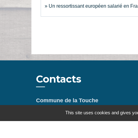
Un ressortissant européen salarié en Fran
Contacts
Commune de la Touche
67, route de Portes
This site uses cookies and gives you
26160 La Touche - FRANCE
+33 4 75 53 90 10
Contact par formulaire