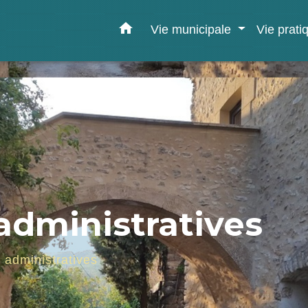
home
Vie municipale
Vie prat
dministratives
administratives