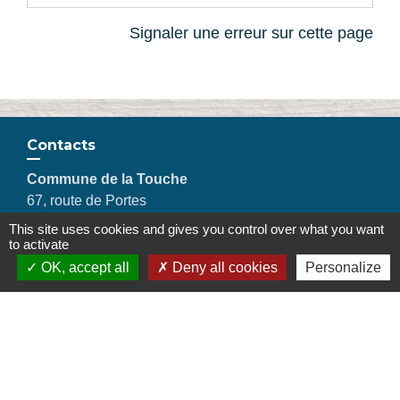
Signaler une erreur sur cette page
Contacts
Commune de la Touche
67, route de Portes
26160 La Touche - FRANCE
This site uses cookies and gives you control over what you want
+33 4 75 53 90 10
to activate
Contact par formulaire
OK, accept all
Deny all cookies
Personalize
Liens
Montélimar Agglomération