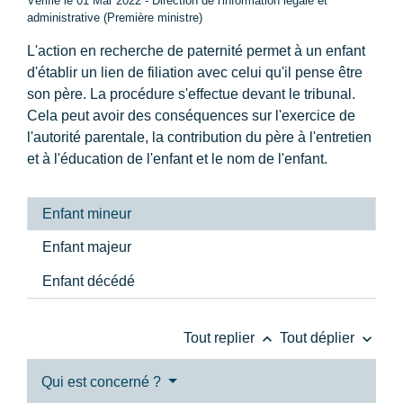
Vérifié le 01 Mar 2022 - Direction de l'information légale et
administrative (Première ministre)
L'action en recherche de paternité permet à un enfant
d'établir un lien de filiation avec celui qu'il pense être
son père. La procédure s'effectue devant le tribunal.
Cela peut avoir des conséquences sur l'exercice de
l'autorité parentale, la contribution du père à l'entretien
et à l'éducation de l'enfant et le nom de l'enfant.
Enfant mineur
Enfant majeur
Enfant décédé
keyboard_arrow_up
keyboard_arrow_down
Tout replier
Tout déplier
Qui est concerné ?