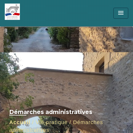
menu
Démarches administratives
Accueil
/
Vie pratique
/
Démarches
administratives