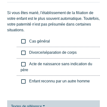
Si vous êtes marié, l'établissement de la filiation de
votre enfant est le plus souvent automatique. Toutefois,
votre paternité n'est pas présumée dans certaines
situations.
check_box_outline_blank
Cas général
check_box_outline_blank
Divorce/séparation de corps
check_box_outline_blank
Acte de naissance sans indication du
père
check_box_outline_blank
Enfant reconnu par un autre homme
Textes de référence