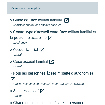
Pour en savoir plus
open_in_new
Guide de l'accueillant familial
Ministère chargé des affaires sociales
Contrat type d'accueil entre l'accueillant familial et
open_in_new
la personne accueillie
Legifrance
open_in_new
Accueil familial
Urssaf
open_in_new
Cesu accueil familial
Urssaf
Pour les personnes âgées.fr (perte d'autonomie)
open_in_new
Caisse nationale de solidarité pour l'autonomie (CNSA)
open_in_new
Site des Urssaf
Urssaf
Charte des droits et libertés de la personne