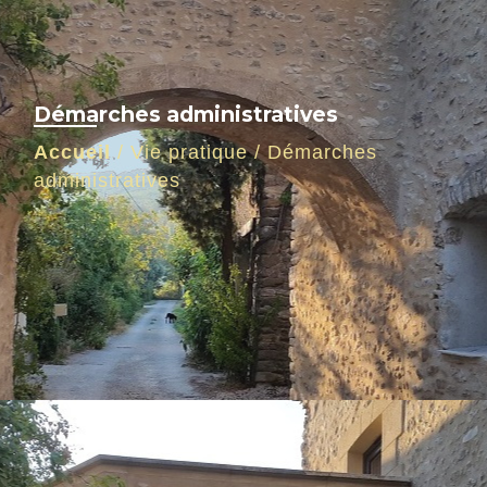
Démarches administratives
Accueil
/
Vie pratique
/
Démarches
administratives