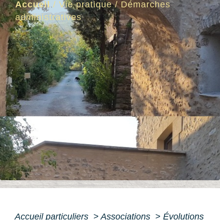
Accueil
/
Vie pratique
/
Démarches
administratives
Accueil particuliers
>
Associations
>
Évolutions