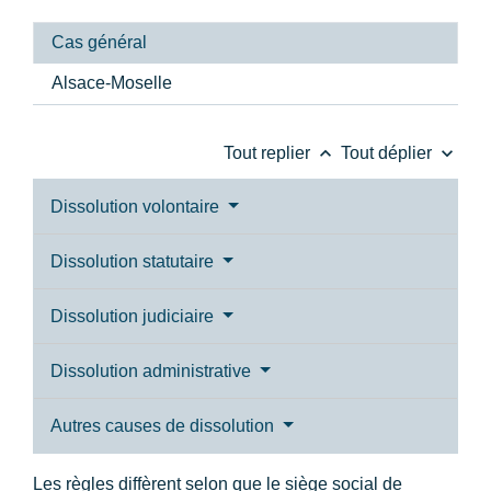
Cas général
Alsace-Moselle
keyboard_arrow_up
keyboard_arrow_down
Tout replier
Tout déplier
Dissolution volontaire
Dissolution statutaire
Dissolution judiciaire
Dissolution administrative
Autres causes de dissolution
Les règles diffèrent selon que le siège social de