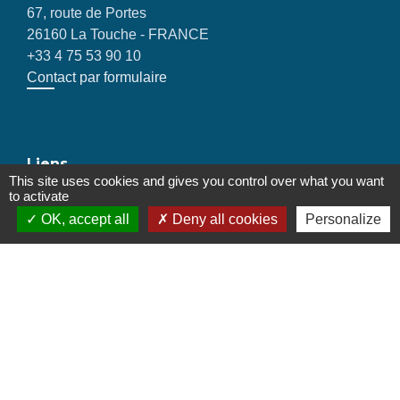
67, route de Portes
26160 La Touche - FRANCE
+33 4 75 53 90 10
Contact par formulaire
Liens
This site uses cookies and gives you control over what you want
to activate
Montélimar Agglomération
OK, accept all
Deny all cookies
Personalize
Département de la Drôme
Conseil régional d'Auvergne Rhône-Alpes
Préfecture de la Drôme
Mentions légales
-
Politique de confidentialité
-
Accessibilité
-
Plan du site
-
Gestion des cookies