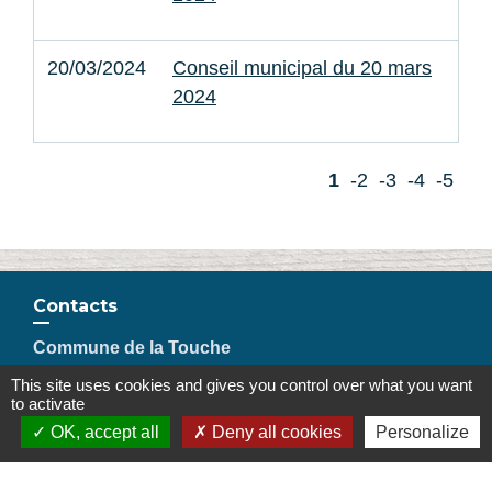
20/03/2024
Conseil municipal du 20 mars
2024
1
-2
-3
-4
-5
Contacts
Commune de la Touche
67, route de Portes
This site uses cookies and gives you control over what you want
26160 La Touche - FRANCE
to activate
+33 4 75 53 90 10
OK, accept all
Deny all cookies
Personalize
Contact par formulaire