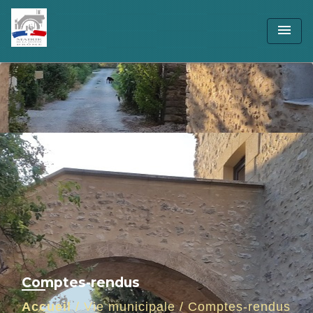
menu
Comptes-rendus
Accueil
/
Vie municipale
/
Comptes-rendus