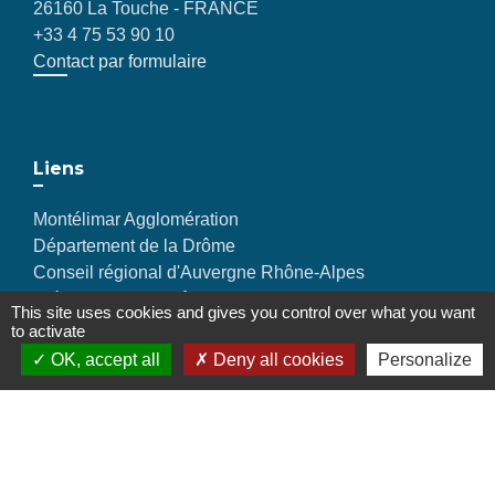
26160 La Touche - FRANCE
+33 4 75 53 90 10
Contact par formulaire
Liens
Montélimar Agglomération
Département de la Drôme
Conseil régional d'Auvergne Rhône-Alpes
Préfecture de la Drôme
This site uses cookies and gives you control over what you want
to activate
OK, accept all
Deny all cookies
Personalize
Mentions légales
-
Politique de confidentialité
-
Accessibilité
-
Plan du site
-
Gestion des cookies
Site créé en partenariat avec Réseau des Communes