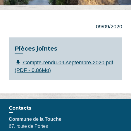
09/09/2020
Pièces jointes
file_download
Compte-rendu-09-septembre-2020.pdf
(PDF - 0.86Mo)
Contacts
Commune de la Touche
67, route de Portes