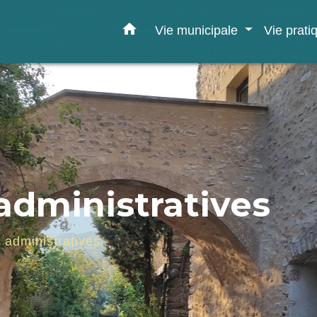
home
Vie municipale
Vie prat
dministratives
administratives