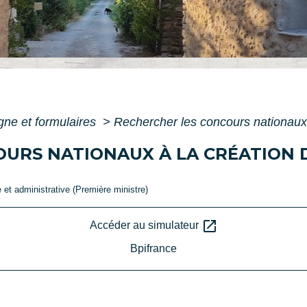
igne et formulaires
>
Rechercher les concours nationaux à
URS NATIONAUX À LA CRÉATION D
e et administrative (Première ministre)
open_in_new
Accéder au simulateur
Bpifrance