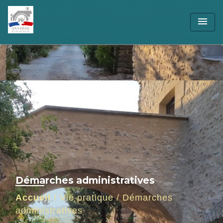
menu
Démarches administratives
Accueil
/
Vie pratique
/
Démarches
administratives