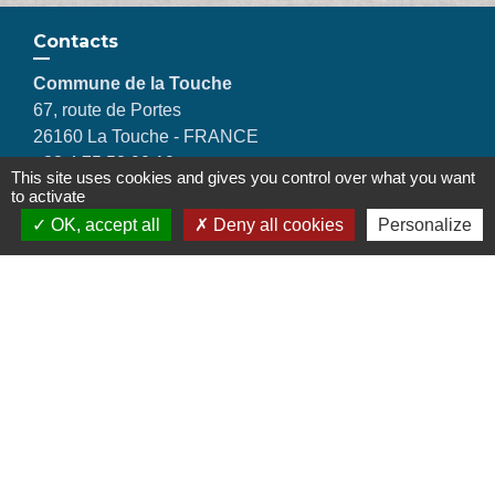
Contacts
Commune de la Touche
67, route de Portes
26160 La Touche - FRANCE
+33 4 75 53 90 10
This site uses cookies and gives you control over what you want
Contact par formulaire
to activate
OK, accept all
Deny all cookies
Personalize
Liens
Montélimar Agglomération
Département de la Drôme
Conseil régional d'Auvergne Rhône-Alpes
Préfecture de la Drôme
Mentions légales
-
Politique de confidentialité
-