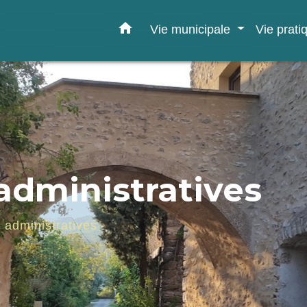
home
Vie municipale
Vie prat
dministratives
administratives