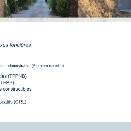
xes foncières
le et administrative (Première ministre)
âties (TFPNB)
 (TFPB)
s constructibles
e
ocatifs (CRL)