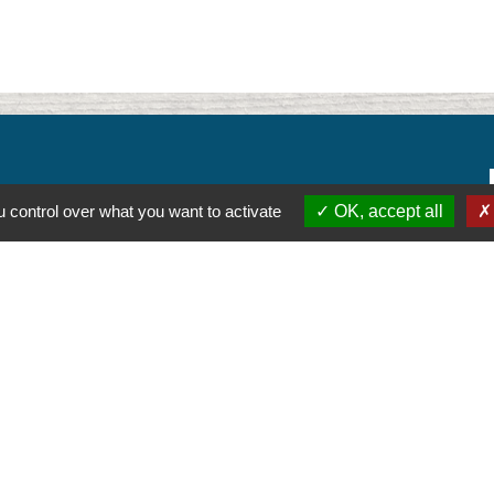
 control over what you want to activate
OK, accept all
alité
-
Accessibilité
-
Plan du site
-
Gestion des cookie