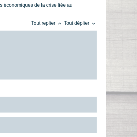
es économiques de la crise liée au
keyboard_arrow_up
keyboard_arrow_down
Tout replier
Tout déplier