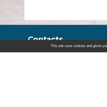
Contacts
This site uses cookies and gives you
Commune de la Touche
67, route de Portes
26160 La Touche - FRANCE
+33 4 75 53 90 10
Contact par formulaire
Mentions légales
-
Politique de confidenti