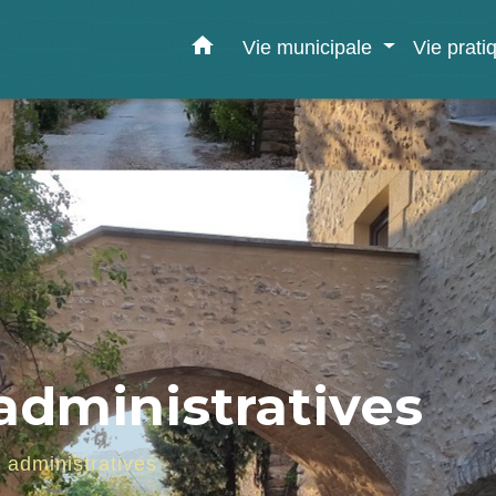
home
Vie municipale
Vie prat
dministratives
administratives