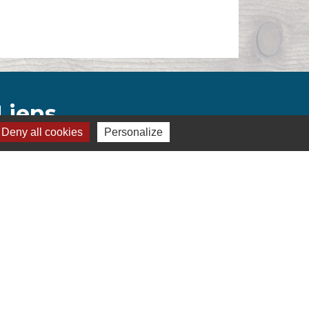
Liens
Deny all cookies
Personalize
Montélimar Agglomération
Département de la Drôme
Conseil régional d'Auvergne Rhône-Alpes
Préfecture de la Drôme
s