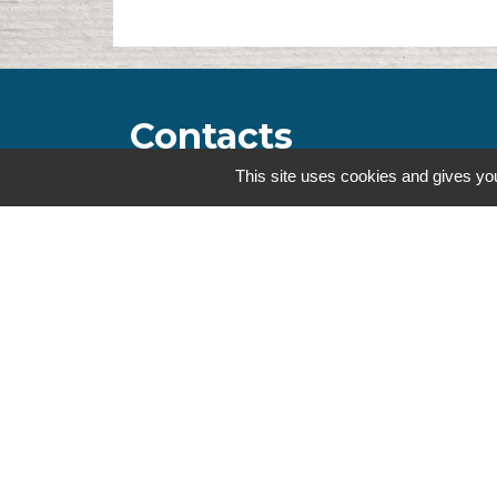
Contacts
This site uses cookies and gives you
Commune de la Touche
67, route de Portes
26160 La Touche - FRANCE
+33 4 75 53 90 10
Contact par formulaire
Mentions légales
-
Politique de confidenti