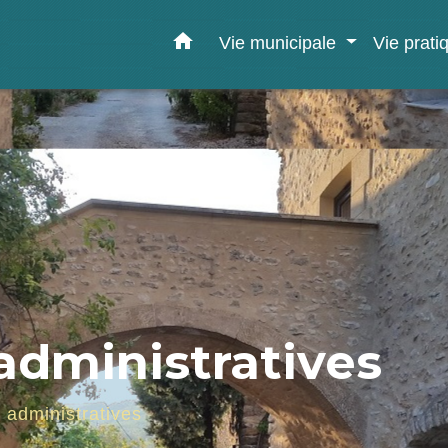
home
Vie municipale
Vie prat
dministratives
administratives