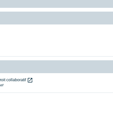
open_in_new
oit collaboratif
tif