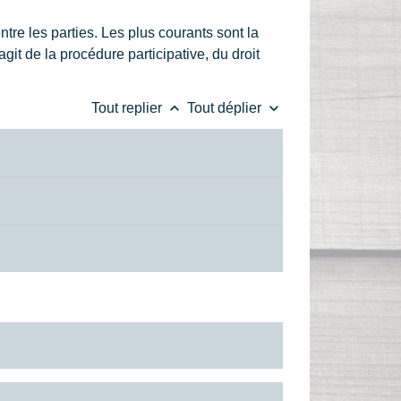
entre les parties. Les plus courants sont la
agit de la procédure participative, du droit
keyboard_arrow_up
keyboard_arrow_down
Tout replier
Tout déplier