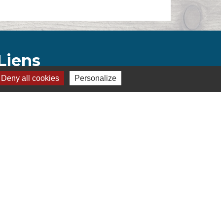
Liens
Deny all cookies
Personalize
Montélimar Agglomération
Département de la Drôme
Conseil régional d'Auvergne Rhône-Alpes
Préfecture de la Drôme
s