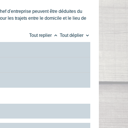
 chef d'entreprise peuvent être déduites du
ur les trajets entre le domicile et le lieu de
keyboard_arrow_up
keyboard_arrow_down
Tout replier
Tout déplier