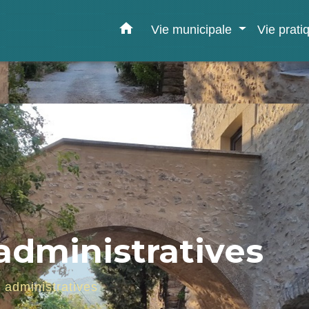
home
Vie municipale
Vie prat
dministratives
administratives