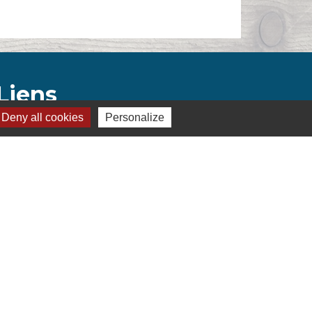
Liens
Deny all cookies
Personalize
Montélimar Agglomération
Département de la Drôme
Conseil régional d'Auvergne Rhône-Alpes
Préfecture de la Drôme
s