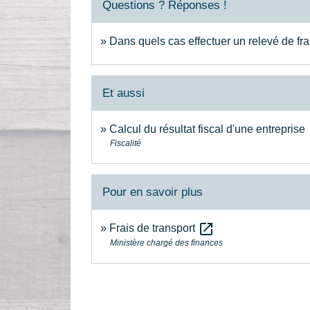
Questions ? Réponses !
Dans quels cas effectuer un relevé de fr
Et aussi
Calcul du résultat fiscal d'une entreprise
Fiscalité
Pour en savoir plus
open_in_new
Frais de transport
Ministère chargé des finances