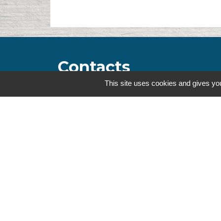
Contacts
This site uses cookies and gives you
Commune de la Touche
67, route de Portes
26160 La Touche - FRANCE
+33 4 75 53 90 10
Contact par formulaire
Mentions légales
-
Politique de confidenti