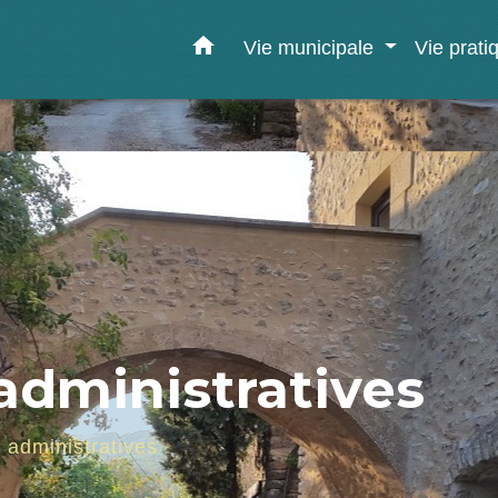
home
Vie municipale
Vie prat
dministratives
administratives