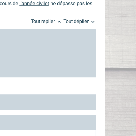
u cours de
l'année civile
) ne dépasse pas les
keyboard_arrow_up
keyboard_arrow_down
Tout replier
Tout déplier