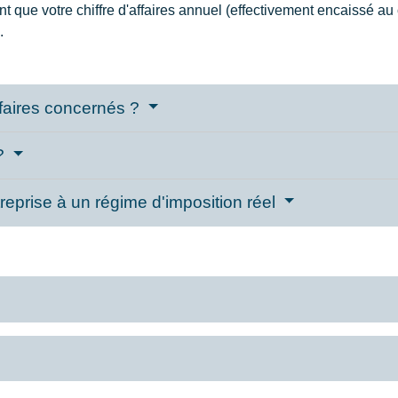
nt que votre chiffre d'affaires annuel (effectivement encaissé a
.
affaires concernés ?
 ?
eprise à un régime d'imposition réel