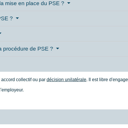
 la mise en place du PSE ?
 PSE ?
 la procédure de PSE ?
accord collectif ou par
décision unilatérale
. Il est libre d'enga
l'employeur.