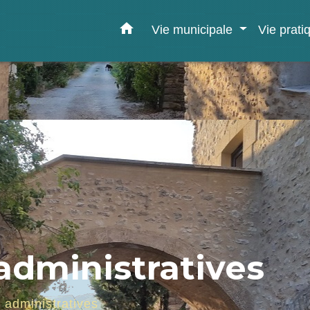
home
Vie municipale
Vie prat
dministratives
administratives