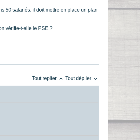
 50 salariés, il doit mettre en place un plan
 vérifie-t-elle le PSE ?
keyboard_arrow_up
keyboard_arrow_down
Tout replier
Tout déplier