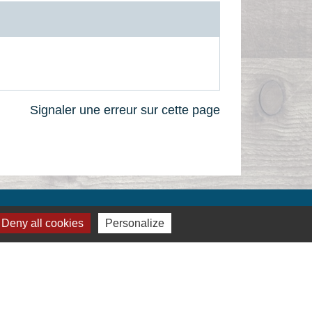
Signaler une erreur sur cette page
Deny all cookies
Personalize
Liens
Montélimar Agglomération
Département de la Drôme