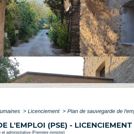
humaines
>
Licenciement
>
Plan de sauvegarde de l'em
E L'EMPLOI (PSE) - LICENCIEMEN
e et administrative (Première ministre)