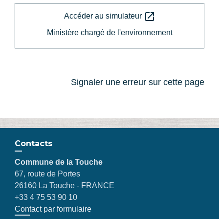
open_in_new
Accéder au simulateur
Ministère chargé de l'environnement
Signaler une erreur sur cette page
Contacts
Commune de la Touche
67, route de Portes
26160 La Touche - FRANCE
+33 4 75 53 90 10
Contact par formulaire