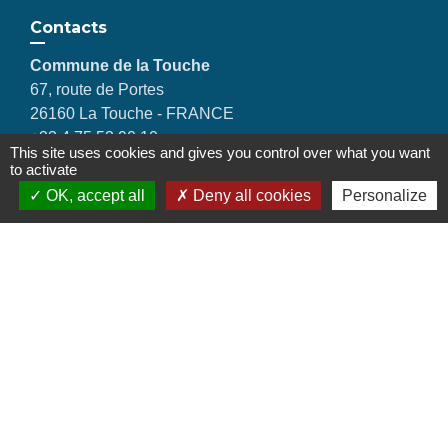
Contacts
Commune de la Touche
67, route de Portes
26160 La Touche - FRANCE
+33 4 75 53 90 10
This site uses cookies and gives you control over what you want
Contact par formulaire
to activate
OK, accept all
Deny all cookies
Personalize
Liens
Montélimar Agglomération
Département de la Drôme
Conseil régional d'Auvergne Rhône-Alpes
Préfecture de la Drôme
Mentions légales
-
Politique de confidentialité
-