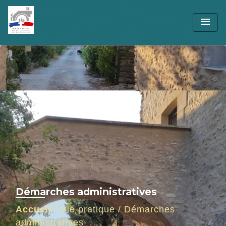
menu
Démarches administratives
Accueil
/
Vie pratique
/
Démarches
administratives