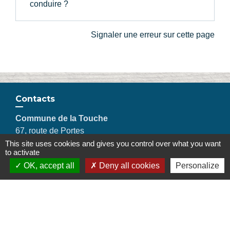
conduire ?
Signaler une erreur sur cette page
Contacts
Commune de la Touche
67, route de Portes
26160 La Touche - FRANCE
This site uses cookies and gives you control over what you want
to activate
+33 4 75 53 90 10
OK, accept all
Deny all cookies
Personalize
Contact par formulaire
Liens