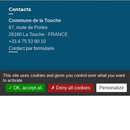
Contacts
Commune de la Touche
67, route de Portes
26160 La Touche - FRANCE
+33 4 75 53 90 10
Contact par formulaire
Liens
This site uses cookies and gives you control over what you want
to activate
OK, accept all
Deny all cookies
Personalize
Montélimar Agglomération
Département de la Drôme
Conseil régional d'Auvergne Rhône-Alpes
Préfecture de la Drôme
Mentions légales
-
Politique de confidentialité
-