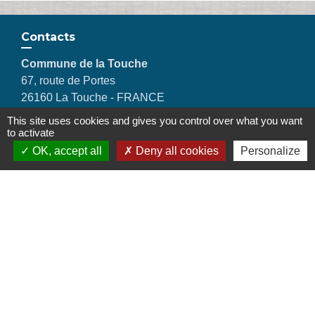
Contacts
Commune de la Touche
67, route de Portes
26160 La Touche - FRANCE
+33 4 75 53 90 10
This site uses cookies and gives you control over what you want
Contact par formulaire
to activate
OK, accept all
Deny all cookies
Personalize
Liens
Montélimar Agglomération
Département de la Drôme
Conseil régional d'Auvergne Rhône-Alpes
Préfecture de la Drôme