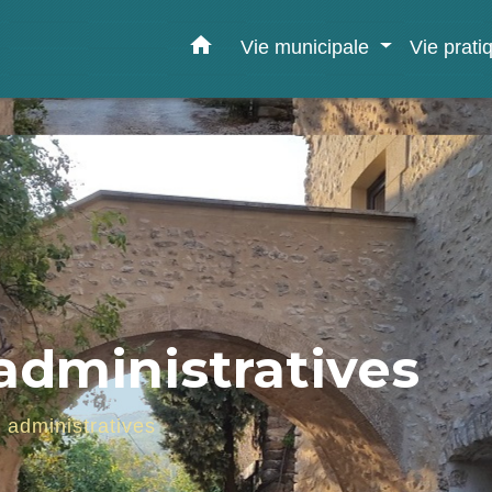
home
Vie municipale
Vie prat
dministratives
administratives