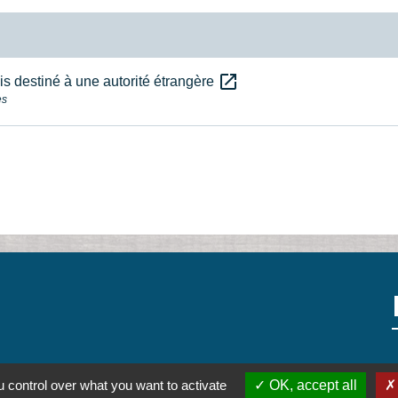
open_in_new
is destiné à une autorité étrangère
es
 control over what you want to activate
OK, accept all