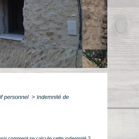
tif personnel
>
Indemnité de
voir comment se calcule cette indemnité ?