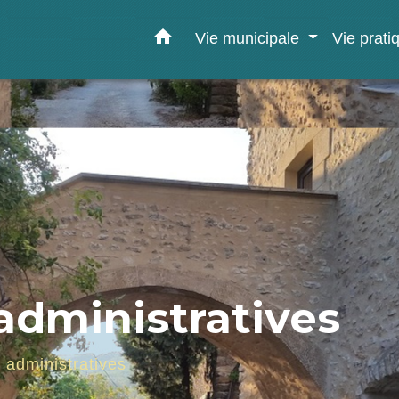
home
Vie municipale
Vie prat
dministratives
administratives