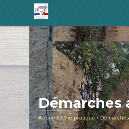
Démarches a
Accueil
/
Vie pratique
/
Démarches 