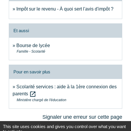
Impôt sur le revenu - À quoi sert l'avis d'impôt ?
Et aussi
Bourse de lycée
Famille - Scolarité
Pour en savoir plus
Scolarité services : aide à la 1ère connexion des
open_in_new
parents
Ministère chargé de l'éducation
Signaler une erreur sur cette page
This site uses cookies and gives you control over what you want