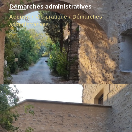
Démarches administratives
Accueil
/
Vie pratique
/
Démarches
administratives