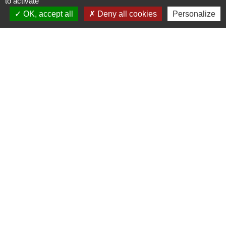
to activate
OK, accept all
Deny all cookies
Personalize
Contacts
Commune de la Touche
67, route de Portes
26160 La Touche - FRANCE
+33 4 75 53 90 10
Contact par formulaire
Liens
Montélimar Agglomération
Département de la Drôme
Conseil régional d'Auvergne Rhône-Alpes
Préfecture de la Drôme