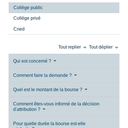
Collège public
Collège privé
Cned
keyboard_arrow_up
keyboard_arrow_down
Tout replier
Tout déplier
Qui est concerné ?
Comment faire la demande ?
Quel est le montant de la bourse ?
Comment êtes-vous informé de la décision
d'attribution ?
Pour quelle durée la bourse est-elle