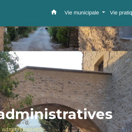
home
Vie municipale
Vie prat
dministratives
administratives