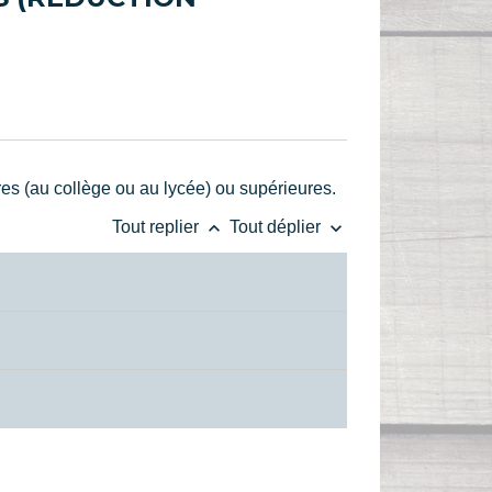
es (au collège ou au lycée) ou supérieures.
keyboard_arrow_up
keyboard_arrow_down
Tout replier
Tout déplier