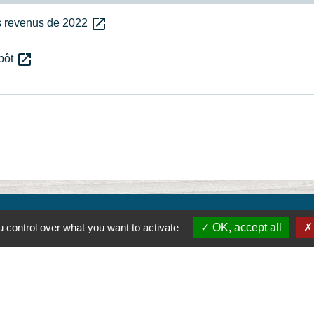
open_in_new
es revenus de 2022
open_in_new
mpôt
 control over what you want to activate
OK, accept all