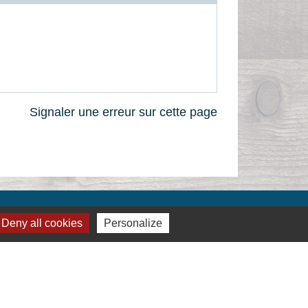
Signaler une erreur sur cette page
Deny all cookies
Personalize
Liens
Montélimar Agglomération
Département de la Drôme